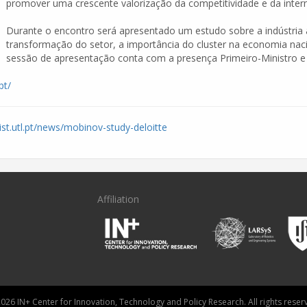
promover uma crescente valorização da competitividade e da intern
Durante o encontro será apresentado um estudo sobre a indústria 
transformação do setor, a importância do cluster na economia naci
sessão de apresentação conta com a presença Primeiro-Ministro e
pt/
.ist.utl.pt/news/mobinov-study-deloitte
Affiliation
026 IN+ Center for Innovation, Technology and Policy Research. All rights reser